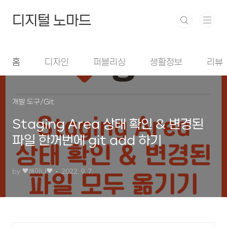
본문 바로가기
디지털 노마드
홈
디자인
퍼블리싱
생활정보
리뷰
개발 도구/Git
Staging Area 상태 확인 & 변경된
파일 한꺼번에 git add 하기
by ♥︎해이나♥︎
2022. 9. 7.