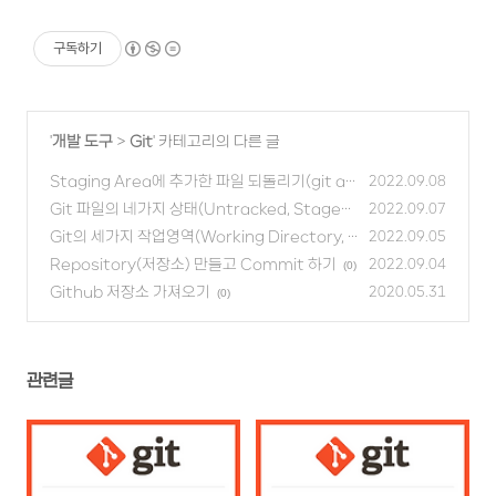
구독하기
'
개발 도구
>
Git
' 카테고리의 다른 글
Staging Area에 추가한 파일 되돌리기(git ad
2022.09.08
d 취소)
Git 파일의 네가지 상태(Untracked, Staged,
(0)
2022.09.07
Unmodified, Modified)
Git의 세가지 작업영역(Working Directory, S
(0)
2022.09.05
taging Area, Repository)
Repository(저장소) 만들고 Commit 하기
(0)
2022.09.04
(0)
Github 저장소 가져오기
2020.05.31
(0)
관련글