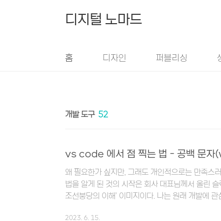
본문 바로가기
디지털 노마드
홈
디자인
퍼블리싱
개발 도구
52
vs code 에서 점 찍는 법 - 공백 문자
왜 필요한가 싶지만, 그래도 개인적으로는 만족스러웠던.
법을 알게 된 것의 시작은 회사 대표님께서 올린 슬
조선붕당의 이해' 이미지이다. 나는 원래 개발에 
보고 있었는데, 중간 부분의 사도세자 "스페이스마다
2023. 6. 15.
궁금증이 생겼다. (이미지는 퍼온 것으로 출처를 알