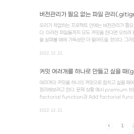
correct access rights and the repos
가 나를 싫어한다아아아아아🫠 일단 정신줄을 잡고
버전관리가 필요 없는 파일 관리(.gitign
먼저 이런 메세지가 뜨는 이유는 서버에 SSH Key
우리가 작업하는 프로젝트 안에는 버전관리가 필요
다. 이러한 파일들까지 모두 커밋을 한다면 오히려 
을 살펴볼 때에 가독성만 더 떨어뜨릴 것이다. 그
어떻게 처리해야 할까? .gitignore 파일 생
2022. 12. 22.
이동한 후에 아래와 같이 입력하여 파일을 생성한다. t
응이 없다면 명령이 성공한 것이다. 파일이 제대로 
al 커맨드를 입력하여 디렉토리를 살펴보면 된다. .g
커밋 여러개를 하나로 만들고 싶을 때(git 
할 수 있었다. 그럼 다음으로는 git이 무시해야 할
여러개의 커밋을 하나의 커밋으로 합치고 싶을 때
자. 깃허브에서 제공하..
정리해보려고 한다. 문제 상황 예시 premium 
factorial function과 Add factorial f
밋 히스토리를 확인해 보니... 동일한 커밋이 두 개
2022. 12. 22.
커밋들을 하나로 합치고 싶다는 생각이 들었다. 그럴
reset 옵션을 사용해서 커밋을 합칠 수 있다. cf. 
링크 클릭! 2022.11.09 - [개발 도구/Git] 
1
(git reset) 특정 커밋 시점으로 돌아가고 싶을 때(gi