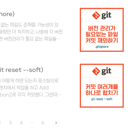
itory exists. 으아아아아아 깃허브
 구글신님께 도움을 청해 보았다.
ore)
가 없거나 손상이 되어서..
 없는 파일도 존재할 가능성이 있
용량만 더 차지하고, 나중에 각 버전
러면 버전관리가 필요 없는 파일들을
성하기 터미널에서 프로젝트 디렉토리로
ouch .gitignore 아무런 반
생성되었는지 확인하고 싶다면 ls -
itignore 파일이 생긴 것을 확인
reset --soft)
 파일을 넣는 방법에 대해서 알아보
에 어떻게 하면 되는지 포스팅으로
브랜치에서 작업을 하고 Add
unction2로 각각 커밋했다. 그런데 커
나 있으면 혼란스러울 것 같아서, 이
 때에는 예전에 소개했던 git
git reset이 궁금하신 분들을 아래
- 특정 커밋 시점으로 돌아가고 싶을 때
2
3
4
···
6
t reset) ..