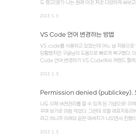
도 했고(응?) 나는 원래 이것 저것 다양하게 써보고
드 편집기에 대해서 조금 더 자세히 설명해보자면, 
2023. 5. 3.
로스 플랫폼 소스 코드 편집기라도 한다. 다양한 프
티브로 지원한다. 또한 플러그인을 사용하여 사용자
브라임 텍스트 주요 기능 - Goto Anything : 
VS Code 언어 변경하는 방법
Command Palette : 특정 명령의 빠른 키보
VS code를 사용하고 있었는데 어느 날 자동으로 언어
동시 편집 ..
당황했지만 구글님의 도움으로 빠르게 복구했다. 이
Code 언어 변경하기 VS Code에서 커맨드 팔
의 경우 command + shift + P 이다. 그리고
2023. 1. 3.
Language를 포함하고 있는 여러 항목이 검색되는
Display Language를 선택한다. 그 뒤 한국어(k
(ja) 등 원하는 언어를 선택해주면 된다. 언어를 
Permission denied (publickey
다는 내용의 팝업창이 뜬다. 확인을 누르면 프로
나도 이제 버전관리를 할 수 있게 된 기념으로! 리
언어가..
꾸며 보기로 마음 먹었다. 그런데 로컬 레포지토리
려고 하니까 아래와 같은 메세지가 나오면서 진행이
git@github.com: Permission denied (pub
2023. 1. 3.
read from remote repository. Please 