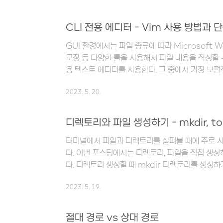
가 생긴다면 바로 삭제할 예정 - 알려주세요ㅠㅠ) 
격이라... 그래서 슬랙 댓글로 물어보았다. 그리고 답글
CLI 전용 에디터 - Vim 사용 방법과 
같아서(...???) vs code를 실행하고 아무거나 써
GUI 환경에서는 파일 종류에 따라 Microsoft Wor
지 않았..
모장 등 다양한 툴을 사용해서 파일 내용을 작성할 수
용 텍스트 에디터를 사용한다. 그 중에서 가장 보편
있다. Vim의 장점은 엄청 많은 기능과 단축키가 있
2023. 5. 20.
스가 아닌 키보드로 해결해야 한다는 점이다. 나는 
을 가지고 있었기 때문에... 이번 강의 주제가 Vim
동중) 그럼 이제부터 Vim을 사용하는 방법과 단
디렉토리와 파일 생성하기 - mkdir, to
Vim 실행하기 가장 먼저 해야 할 것은 당연히 Vi
터미널에서 파일과 디렉토리를 살펴볼 때에 주로 
vim ..
다. 이번 포스팅에서는 디렉토리, 파일을 직접 생
다. 디렉토리 생성할 때 mkdir 디렉토리를 생성하
를 사용하고, argument로 새로 만들 디렉토리명
2023. 5. 19.
통해서 알아보자. 현재 coding_study 디렉토리 안에
세개의 디렉토리가 들어있다. 만약 여기에 login
mkdir login 이라는 커맨드를 입력하고 실행하면
절대 경로 vs 상대 경로