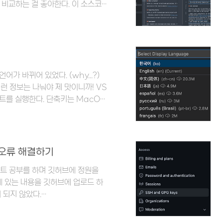
 비교하는 걸 좋아한다. 이 소스코
파이썬 API 용으로 작성된 사유 크
로그래밍 언어, 마크업 언어를 네이
에 의해 기능 확장이 가능하다. 서
특정 파일, 심볼, 줄로의 빠른 이동 -
드 발동을 위한 적응형 일치 사용 -
가 바뀌어 있었다. (why...?)
런 정보는 나눠야 제 맛이니까! VS
레트를 실행한다. 단축키는 MacOS
 language를 검색한다.
데 그 중에서도 Configure
o), English(en), 日本어語
선택하면 VS Code를 재시작해야 한
). 오류 해결하기
그램이 종료되었다가 시작되며 선택한
액트 공부를 하며 깃허브에 정원을
에 있는 내용을 깃허브에 업로드 하
 되지 않았다.
lickey). fatal: Could not
make sure you have the