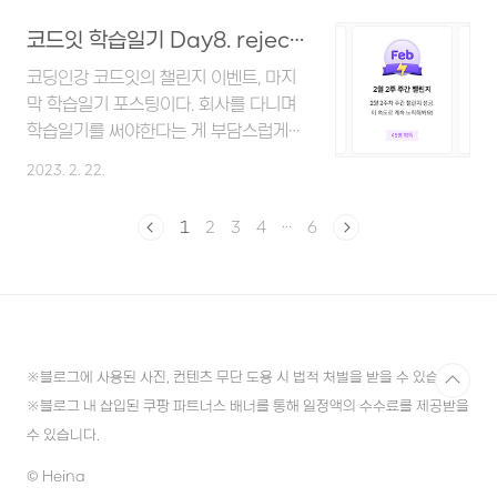
highlighting, explanation,
코드를 response 해준다. 그러면 웹
코드잇 학습일기 Day8. rejected 상태에서 실행하는 콜백, then 메소드 이해
cheat sheet for PHP/PCRE,
브라우저가 받은 코드를 해석한 후에 예
Python, GO, JavaScript, Java,
쁘게 화면에 출력해서 우리에게 보여주
코딩인강 코드잇의 챌린지 이벤트, 마지
C#/.NET, Rust. regex101.com 집
는 것이다. 이렇게 request로 받을 수
막 학습일기 포스팅이다. 회사를 다니며
합 표현방법 집합은 표현하고 싶은 문..
있는 포멧은 html과 javascript 코드
학습일기를 써야한다는 게 부담스럽게
외에도 여러가지가 있다. 개발자 도구
느껴질 때도 있었지만 그래도 덕분에 하
2023. 2. 22.
console 창에 아래와 같이 입력해서 실
루에 다섯개씩 강의를 들을 수 있었다. 왠
행하면, html 형식이 아니라 데이터로
지 마지막이라고 하니까 시원섭섭한 기
1
2
3
4
···
6
추정되는 결과를 response로 받는다.
분이 든다. 나중에 회사 업무에 여유가 생
이것은 JSON 이라고 하는 포맷인데,
기면 꼭 이벤트가 아니더라도 셀프 챌린
JavaScript Object Notation의
지를 해봐도 좋겠다는 생각이다. 오늘 공
약자이다. 개발자들이 어떤 정보를 나타
부한 내용은 rejected 상태에서 실행할
낼 때 ..
콜백을 지정하는 방법과 then 메소드에
관한 것이었다. 자바스크립트를 공부하는
※블로그에 사용된 사진, 컨텐츠 무단 도용 시 법적 처벌을 받을 수 있습니다.
분들을 위해 포스팅으로 정리해 보도록
※블로그 내 삽입된 쿠팡 파트너스 배너를 통해 일정액의 수수료를 제공받을
하겠다. Promise 객체가 Rejected
수 있습니다.
상태일 때 실행하는 콜백 지정
Promise 객체가 갖는 상태값은
© Heina