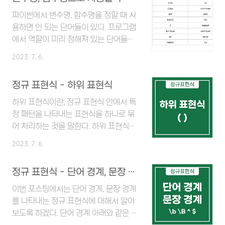
역할을 한다. 특정 의미를 가진 알파벳을
플래그 사용 위치에 적어주면 그 옵션에
파이썬에서 변수명, 함수명을 정할 때 사
맞는 결과값이 보여진다. 플래그 옵션 종
용하면 안 되는 단어들이 있다. 프로그램
류 g 문자열에서 일치하는 모든 부분을
에서 역할이 미리 정해져 있는 단어들로
찾고 싶을 때 사용하는 플래그 옵션이다.
'예약어'라고 부른다. 파이썬의 예약어 목
2023. 7. 6.
g 옵션 없이 사용하면 일치하는 패턴 하
록에 대해 알아보자. 파이썬 예약어 목록
나를 찾은 뒤, 정규표현식이 바로 종료된
and as assert break class
정규 표현식 - 하위 표현식
다. i 정규표현식은 기본적으로 대소문자
continue def del elif else
를 구분하는데, 플래그 옵션 i를 사용하면
except False finally for from
하위 표현식이란, 정규 표현식 안에서 특
대소문자 구분 없이 알파벳만 일치하면
global if import in is lambda
정 패턴을 나타내는 표현식을 하나로 묶
선택해준다. m 줄 바꿈이 된 부분도 문장
nonlocal None not or pass
어 처리하는 것을 말한다. 하위 표현식은
의 경계로 인식해 주는 플래그 옵션이다...
True raise return try shile
메타 문자 소괄호()로 나타내며, 아래와
2023. 7. 6.
yield
같은 상황에 주로 사용한다. 가독성이 떨
어질 때 정규 표현식을 사용할 때, 그 길
정규 표현식 - 단어 경계, 문장 경계
이가 너무 길어지면 가독성이 떨어지게
된다. 이럴 때 하위 표현식인 소괄호로 묶
이번 포스팅에서는 단어 경계, 문장 경계
어주면 표현식이 훨씬 한 눈에 들어와 이
를 나타내는 정규 표현식에 대해서 알아
해하기 쉽다. 표현식을 반복해야 할 때 하
보도록 하겠다. 단어 경계 아래와 같은 문
위 표현식 뒤에 수량자를 붙이면, 소괄호