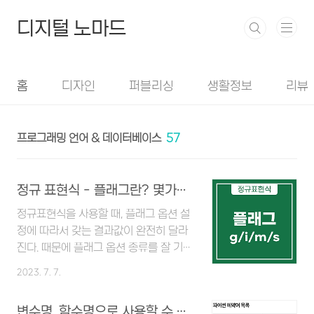
본문 바로가기
디지털 노마드
홈
디자인
퍼블리싱
생활정보
리뷰
프로그래밍 언어 & 데이터베이스
57
정규 표현식 - 플래그란? 몇가지 플래그 옵션 소개
정규표현식을 사용할 때, 플래그 옵션 설
정에 따라서 갖는 결과값이 완전히 달라
진다. 때문에 플래그 옵션 종류를 잘 기억
해두었다가 원하는 상황에 맞게 쓰는 것
2023. 7. 7.
이 중요하다. 플래그 정의 플래그는 정규
표현식에 적용되는 설정을 조정해주는
변수명, 함수명으로 사용할 수 없는 예약어 목록