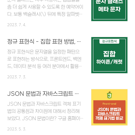
형태로 사용하면 {최소값, 최대값} 사이
출력된다. 슬래시(/)의 경우 정규 표현식
좀 더 쉽게 사용할 수 있도록 한 예약어이
의 경우를 찾는다...
의 시작과 끝을 나타내는 구분 문자로 사
다. 보통 백슬래시(\) 뒤에 특정 알파벳을
용되는데, 마찬가지로 이스케이핑을 하여
합쳐서 표기한다. \d 모든 숫자를 나타내
2023. 7. 4.
슬래시를 선택할 수 있다. 백슬래시(\)도
는 집합인 [0-9]의 예약어이다. \w 영어
동일하다. 백슬래시를 두 번 연속으로 입
대소문자, 숫자, 언더바(_)를 선택해주는
정규 표현식 - 집합 표현 방법, 하이픈, 캐럿
력하면 된다.
예약어이다. 특수문자, 한글은 포함하지
않는다. 만약 찾아야하는 문자열에 한글
정규 표현식은 문자열을 일정한 패턴으
이 포함된다면 [\w가-힣]으로 쓴다. \s
로 표현하는 방식으로, 프론트엔드, 백엔
공백을 선택해주는 예약어이다. 스페이스
드, 데이터 분석 등 여러 분야에서 활용할
바와 탭을 구분하지 않고 문자 사이를 구
수 있다. 이번 포스팅에서는 정규 표현식
2023. 7. 3.
분짓는 공백은 모두 선택된다. (줄바꿈 문
의 기초인 집합에 대해서 정리해 보려고
자 \n도 포함) 문자 클래스의 부정 의
한다. 정규 표현식은 아래 사이트에서 실
JSON 문법과 자바스크립트 객체 표기법 비교
미 표현 위에서 정리한 문자 클래스 알파
습하였는데, 무료로 사용할 수 있으니 참
벳을 대문자로 쓰면 부정의 의미가 된다.
고하면 좋을 것 같다.
JSON 문법과 자바스크립트 객체 표기
\D 숫자를 제외함 \W 영문 대소문자, 숫
https://regex101.com/
법의 공통점과 차이점에 대해서 정리해
자, 언더바(_)를 제외함 \S 띄어쓰기를
regex101: build, test, and
보았다. JSON 문법이란? 구글 홈페이
제외함 메..
debug regex Regular
지에 request를 보내면 서버가 아래와
2023. 5. 3.
expression tester with syntax
같이 html과 javascript로 이루어진