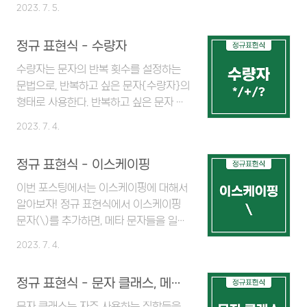
장이 있고 is를 입력하면 알파벳 is가 사
2023. 7. 5.
안에 있는 문자열을 반복할 수 있다. 정규
용된 부분이 모두 선택된다. 이 때 띄어쓰
표현식을 훨씬 더 간결하게 표현할 수 있
기 조건을 추가로 사용하고 싶다면 \b,
정규 표현식 - 수량자
는 것이다. ex) 하위 표현식 ()를 사용하
\B를 사용하면 된다. \b : 단어의 경계인
여 ip 주소를 간단하게 나타냄 논리 연산
위치 \B : 단어의 경계가 아닌 위치 ex)
수량자는 문자의 반복 횟수를 설정하는
자 or을 사용할 때 문자들 사이에서 논리
위의 문장에서 is가 be동사로 쓰인 곳만
문법으로, 반복하고 싶은 문자{수량자}의
연산자 or을 함께 사용할 수 있다. 참고
찾기 (앞 뒤로 띄어쓰기) ex) 위의 문장
형태로 사용한다. 반복하고 싶은 문자 부
로 or은 | 기호로..
에서 His만 찾기 ex) 위의 문장에서
분에는 일반 문자, 집합, 문자 클래스, 메
2023. 7. 4.
island만 찾기 문장 경계 단어가 아닌
타 문자, 하위 표현식 등이 올 수 있다. 수
문장의 경계를 나타낼 때에는 캐럿(^)과
량자 기본 표현 반복 횟수를 대괄호 안에
정규 표현식 - 이스케이핑
달러 기호($)를 사용한다. ^ : 문장의 시
넣어서 {n}과 같은 형태로 사용하는 것
작점 $ : 문장의 끝 지점 캐럿(^)은 집합
이 기본이다. ex) 네 자리 숫자가 연속으
이번 포스팅에서는 이스케이핑에 대해서
안에서는 부정의 의미로 사용되는 메타
로 오는 경우를 찾고 싶을 때 \d{4} 외에
알아보자! 정규 표현식에서 이스케이핑
문자이지만, 집합 밖에서 쓰이면 경계..
아래와 같이 써도 동일한 결과를 얻을 수
문자(\)를 추가하면, 메타 문자들을 일반
있다. [0-9]{4} [0123456789]{4}
문자로 사용할 수 있다. 마침표(.)를 선택
2023. 7. 4.
\d\d\d\d [0-9][0-9][0-9][0-9]
하고 싶어서 위와 같이 .을 찍으면 메타
[0123456789][0123456789]
문자인 Dot(.)으로 인식하며 모든 문자
정규 표현식 - 문자 클래스, 메타 문자
[0123456789][0123456789] 수
를 선택하지만, 앞에 이스케이핑 문자를
량자 범위 지정 수량자를 {min,max}
추가하면 의도한대로 마침표(.)만 제대로
문자 클래스는 자주 사용하는 집합들을