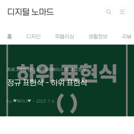
본문 바로가기
디지털 노마드
홈
디자인
퍼블리싱
생활정보
리뷰
프로그래밍 언어 & 데이터베이스/정규 표현식
정규 표현식 - 하위 표현식
by ♥︎해이나♥︎
2023. 7. 6.