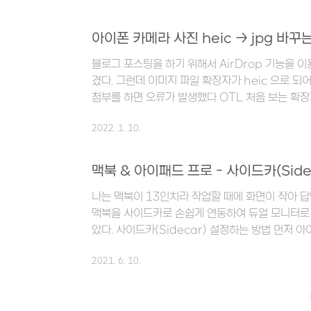
드 하거나 해지(또는 취소) 하는 방법에 대해서 
우드 요금제 다운그레이드 & 해지 방법 나는 아이
아이폰 카메라 사진 heic → jpg 바꾸
진행했다. 먼저 홈화면의 설정 아이콘을 선택한다.
블로그 포스팅을 하기 위해서 AirDrop 기능을 
함께 Apple ID, iCloud+, 미디어 및..
겼다. 그런데 이미지 파일 확장자가 heic 으로 
첨부를 하면 오류가 발생했다 OTL 처음 보는 확
해본 후 해결방법을 두가지로 요약할 수 있었다. 
2022. 1. 10.
결과물을 jpg 파일로 저장하기 맥북에서 프로그램을 
일로 변환하기 이번 포스팅에서는 1번 방법에 대해 
란? heic(=High Efficiency Image File
맥북 & 아이패드 프로 - 사이드카(Sid
파일 형식이다. MPEG에 의해 개발되었으며 사진
나는 맥북이 13인치라 작업할 때에 화면이 작아 답
을 절약할 수 ..
맥북을 사이드카로 손쉽게 연동하여 듀얼 모니터로 
았다. 사이드카(Sidecar) 설정하는 방법 먼저 
리고 맥북의 우측 상단 애플 로고 > 시스템 환경설
2021. 6. 10.
선택하면 여러가지 항목들을 확인할 수 있는데 그 중
콘을 클릭한다. Sidecar 설정 창에서 iPad 기기
두 같은 와이파이에 연결되어 있어야 함★ 연결되었