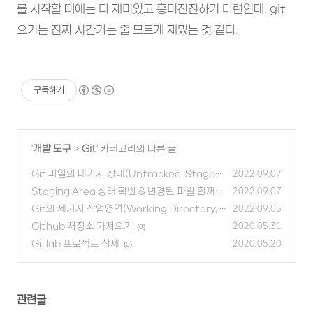
를 시작할 때에는 다 재미있고 흥미진진하기 마련인데, git
요거는 진짜 시간가는 줄 모르게 재밌는 것 같다.
구독하기
'
개발 도구
>
Git
' 카테고리의 다른 글
Git 파일의 네가지 상태(Untracked, Staged,
2022.09.07
Unmodified, Modified)
Staging Area 상태 확인 & 변경된 파일 한꺼번
(0)
2022.09.07
에 git add 하기
Git의 세가지 작업영역(Working Directory, S
(0)
2022.09.05
taging Area, Repository)
Github 저장소 가져오기
(0)
2020.05.31
(0)
Gitlab 프로젝트 삭제
2020.05.20
(0)
관련글