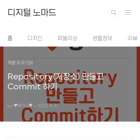
본문 바로가기
디지털 노마드
홈
디자인
퍼블리싱
생활정보
리뷰
개발 도구/Git
Repository(저장소) 만들고
Commit 하기
by ♥︎해이나♥︎
2022. 9. 4.