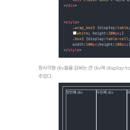
정사각형 div들을 감싸는 큰 div에 display:tab
주었다.