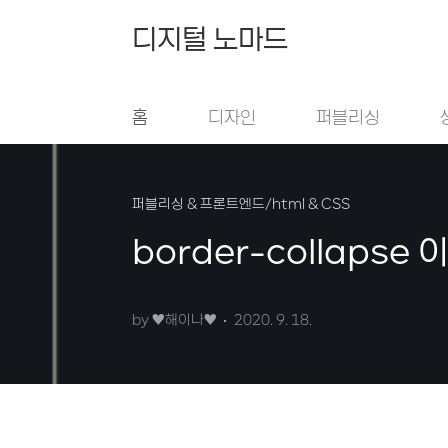
본문 바로가기
디지털 노마드
홈
디자인
퍼블리싱
퍼블리싱 & 프론트엔드/html & CSS
border-collapse
by ♥︎해이나♥︎
2020. 9. 18.