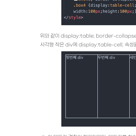
위와 같이 display:table; border-coll
사각형 작은 div에 display:table-cell; 