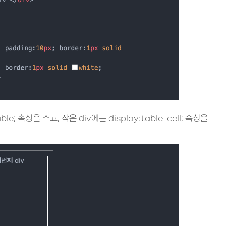
le; 속성을 주고, 작은 div에는 display:table-cell; 속성을