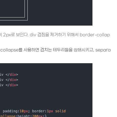
px로 보인다. div 겹침을 제거하기 위해서 border-collap
 collapse를 사용하면 겹치는 테두리들을 상쇄시키고, separa