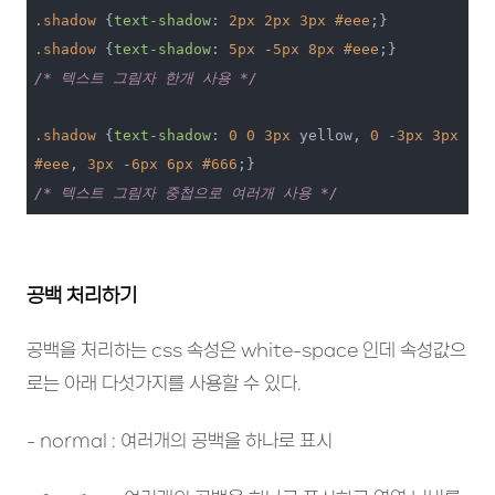
.shadow
 {
text-shadow
: 
2px
2px
3px
#eee
.shadow
 {
text-shadow
: 
5px
 -
5px
8px
#eee
/* 텍스트 그림자 한개 사용 */
.shadow
 {
text-shadow
: 
0
0
3px
 yellow, 
0
 -
3px
3px
#eee
, 
3px
 -
6px
6px
#666
/* 텍스트 그림자 중첩으로 여러개 사용 */
공백 처리하기
공백을 처리하는 css 속성은 white-space 인데 속성값으
로는 아래 다섯가지를 사용할 수 있다.
- normal : 여러개의 공백을 하나로 표시