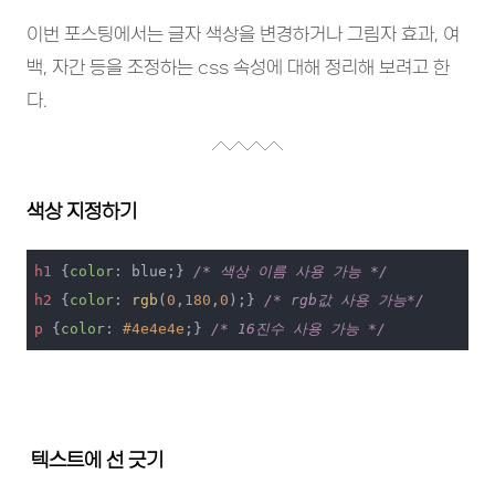
이번 포스팅에서는 글자 색상을 변경하거나 그림자 효과, 여
백, 자간 등을 조정하는 css 속성에 대해 정리해 보려고 한
다.
색상 지정하기
h1
 {
color
: blue;} 
/* 색상 이름 사용 가능 */
h2
 {
color
: 
rgb
(
0
,
180
,
0
);} 
/* rgb값 사용 가능*/
p
 {
color
: 
#4e4e4e
;} 
/* 16진수 사용 가능 */
텍스트에 선 긋기