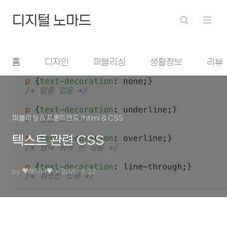
본문 바로가기
디지털 노마드
홈
디자인
퍼블리싱
생활정보
리뷰
퍼블리싱 & 프론트엔드/html & CSS
텍스트 관련 CSS
by ♥︎해이나♥︎
2020. 9. 12.