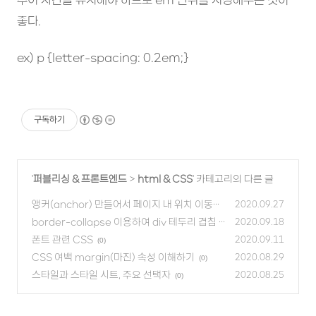
좋다.
ex) p {letter-spacing: 0.2em;}
구독하기
'
퍼블리싱 & 프론트엔드
>
html & CSS
' 카테고리의 다른 글
앵커(anchor) 만들어서 페이지 내 위치 이동시
2020.09.27
키기
border-collapse 이용하여 div 테두리 겹침 제
(1)
2020.09.18
거
폰트 관련 CSS
(0)
2020.09.11
(0)
CSS 여백 margin(마진) 속성 이해하기
2020.08.29
(0)
스타일과 스타일 시트, 주요 선택자
2020.08.25
(0)