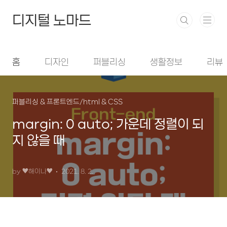
본문 바로가기
디지털 노마드
홈
디자인
퍼블리싱
생활정보
리뷰
퍼블리싱 & 프론트엔드/html & CSS
margin: 0 auto; 가운데 정렬이 되
지 않을 때
by ♥︎해이나♥︎
2021. 8. 2.