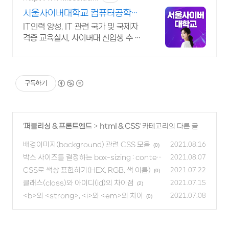
서울사이버대학교 컴퓨터공학과
2026 가을학기 신편입생
IT인력 양성, IT 관련 국가 및 국제자
격증 교육실시, 사이버대 신입생 수 1
위 장학금 지급 1위, 학사 석사 박사 온
라인복수학위까지
구독하기
'
퍼블리싱 & 프론트엔드
>
html & CSS
' 카테고리의 다른 글
배경이미지(background) 관련 CSS 모음
2021.08.16
(0)
박스 사이즈를 결정하는 box-sizing : content
2021.08.07
-box | border-box;
CSS로 색상 표현하기(HEX, RGB, 색 이름)
(0)
2021.07.22
(0)
클래스(class)와 아이디(id)의 차이점
2021.07.15
(2)
<b>와 <strong>, <i>와 <em>의 차이
2021.07.08
(0)