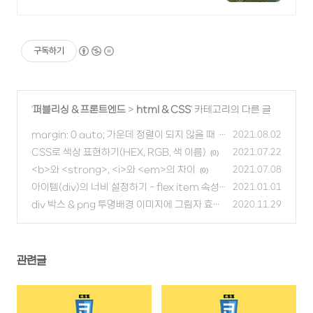
구독하기
'
퍼블리싱 & 프론트엔드
>
html & CSS
' 카테고리의 다른 글
margin: 0 auto; 가운데 정렬이 되지 않을 때
2021.08.02
CSS로 색상 표현하기(HEX, RGB, 색 이름)
(0)
2021.07.22
(0)
<b>와 <strong>, <i>와 <em>의 차이
2021.07.08
(0)
아이템(div)의 너비 설정하기 - flex item 속성
2021.01.01
(2)
div 박스 & png 투명배경 이미지에 그림자 효과
(0)
2020.11.29
주기
(0)
관련글