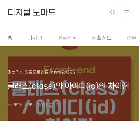
본문 바로가기
디지털 노마드
홈
디자인
퍼블리싱
생활정보
리뷰
퍼블리싱 & 프론트엔드/html & CSS
클래스(class)와 아이디(id)의 차이점
by ♥︎해이나♥︎
2021. 7. 15.