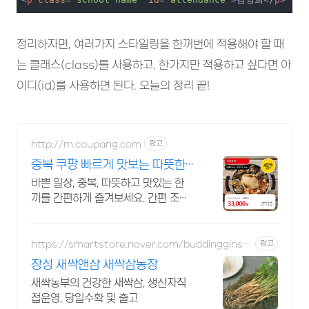
정리하자면, 여러가지 스타일링을 한꺼번에 적용해야 할 때
는 클래스(class)를 사용하고, 한가지만 적용하고 싶다면 아
이디(id)를 사용하면 된다. 오늘의 정리 끝!
http://m.coupang.com
광고
중복 쿠팡 빠르게 맛보는 따뜻한
국물
바쁜 일상, 중복, 따뜻하고 맛있는 한
끼를 간편하게 즐겨보세요. 간편 조리
로 뚝딱! 오늘주문 내일도착 로켓배송
으로 만나세요.
https://smartstore.naver.com/buddingginse
광고
ng
장성 새싹앤삼 새싹삼농장
새싹농부의 건강한 새싹삼, 생산자직
접운영, 당일수확 및 출고