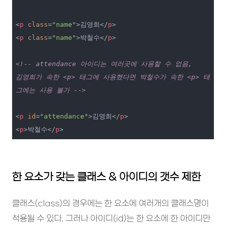
<
p
class
=
"name"
>
김영희
</
p
>
<
p
class
=
"name"
>
박철수
</
p
>
<!-- attendance 아이디는 여러곳에 사용할 수 없음,

김영희가 속한 <p> 태그에 사용했다면 박철수가 속한 <p> 태
그에는 사용 불가 -->
<
p
id
=
"attendance"
>
김영희
</
p
>
<
p
>
박철수
</
p
>
한 요소가 갖는 클래스 & 아이디의 갯수 제한
클래스(class)의 경우에는 한 요소에 여러개의 클래스명이
적용될 수 있다. 그러나 아이디(id)는 한 요소에 한 아이디만