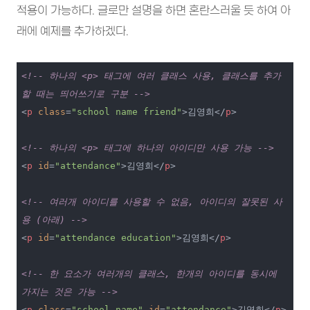
적용이 가능하다. 글로만 설명을 하면 혼란스러울 듯 하여 아
래에 예제를 추가하겠다.
<!-- 하나의 <p> 태그에 여러 클래스 사용, 클래스를 추가
할 때는 띄어쓰기로 구분 -->
<
p
class
=
"school name friend"
>
김영희
</
p
>
<!-- 하나의 <p> 태그에 하나의 아이디만 사용 가능 -->
<
p
id
=
"attendance"
>
김영희
</
p
>
<!-- 여러개 아이디를 사용할 수 없음, 아이디의 잘못된 사
용 (아래) -->
<
p
id
=
"attendance education"
>
김영희
</
p
>
<!-- 한 요소가 여러개의 클래스, 한개의 아이디를 동시에 
가지는 것은 가능 -->
<
p
class
=
"school name"
id
=
"attendance"
>
김영희
</
p
>