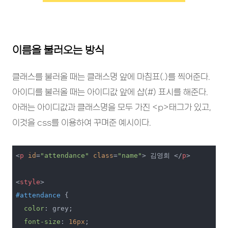
이름을 불러오는 방식
클래스를 불러올 때는 클래스명 앞에 마침표(.)를 찍어준다.
아이디를 불러올 때는 아이디값 앞에 샵(#) 표시를 해준다.
아래는 아이디값과 클래스명을 모두 가진 <p>태그가 있고,
이것을 css를 이용하여 꾸며준 예시이다.
<
p
id
=
"attendance"
class
=
"name"
>
 김영희 
</
p
>
<
style
>
#attendance
 {

color
: grey;

font-size
: 
16px
;
