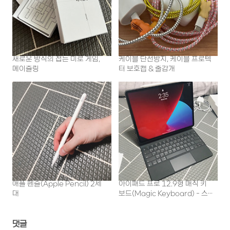
새로운 방식의 접는 미로 게임,
케이블 단선방지, 케이블 프로텍
메이즐링
터 보호캡 & 줄감개
애플 펜슬(Apple Pencil) 2세
아이패드 프로 12.9형 매직 키
대
보드(Magic Keyboard) - 스
페이스 그레이
댓글