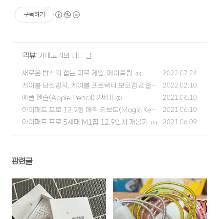
구독하기
'
리뷰
' 카테고리의 다른 글
새로운 방식의 접는 미로 게임, 메이즐링
2022.07.24
(0)
케이블 단선방지, 케이블 프로텍터 보호캡 & 줄감
2022.02.10
개
애플 펜슬(Apple Pencil) 2세대
(0)
2021.06.10
(0)
아이패드 프로 12.9형 매직 키보드(Magic Key
2021.06.10
board) - 스페이스 그레이
아이패드 프로 5세대 M1칩 12.9인치 개봉기
(0)
2021.06.09
(1)
관련글