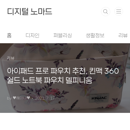
본문 바로가기
디지털 노마드
홈
디자인
퍼블리싱
생활정보
리뷰
리뷰
아이패드 프로 파우치 추천, 킨맥 360
쉴드 노트북 파우치 델피니움
by ♥︎해이나♥︎
2021. 7. 17.