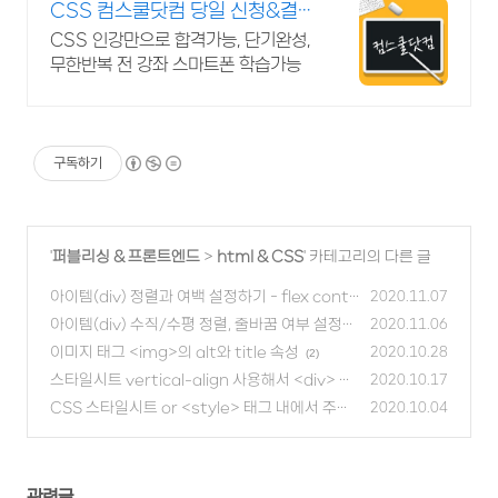
CSS 컴스쿨닷컴 당일 신청&결
제시 기프티콘!
CSS 인강만으로 합격가능, 단기완성,
무한반복 전 강좌 스마트폰 학습가능
구독하기
'
퍼블리싱 & 프론트엔드
>
html & CSS
' 카테고리의 다른 글
아이템(div) 정렬과 여백 설정하기 - flex conta
2020.11.07
iner 속성(2)
아이템(div) 수직/수평 정렬, 줄바꿈 여부 설정하
(0)
2020.11.06
기 - flex container 속성(1)
이미지 태그 <img>의 alt와 title 속성
(0)
2020.10.28
(2)
스타일시트 vertical-align 사용해서 <div> 수
2020.10.17
직 정렬하기
CSS 스타일시트 or <style> 태그 내에서 주석
(0)
2020.10.04
처리하기 /*주석*/
(0)
관련글