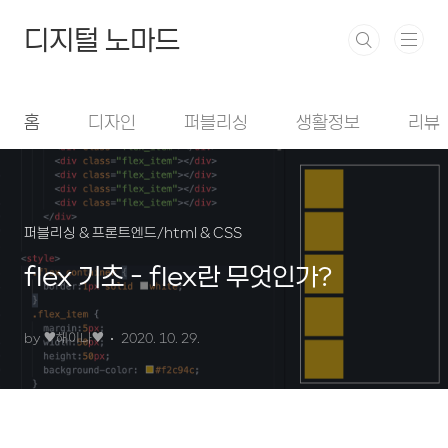
본문 바로가기
디지털 노마드
홈
디자인
퍼블리싱
생활정보
리뷰
퍼블리싱 & 프론트엔드/html & CSS
flex 기초 - flex란 무엇인가?
by ♥︎해이나♥︎
2020. 10. 29.