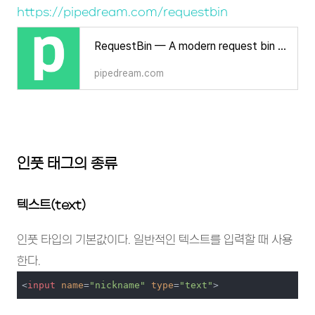
https://pipedream.com/requestbin
RequestBin — A modern request bin to collect, inspect and debug HTTP requests and webhooks - Pipedream
pipedream.com
인풋 태그의 종류
텍스트(text)
인풋 타입의 기본값이다. 일반적인 텍스트를 입력할 때 사용
한다.
<
input
name
=
"nickname"
type
=
"text"
>