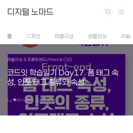
본문 바로가기
디지털 노마드
홈
디자인
퍼블리싱
생활정보
리뷰
퍼블리싱 & 프론트엔드/html & CSS
코드잇 학습일기 Day17. 폼 태그 속
성, 인풋 태그 종류와 속성
by ♥︎해이나♥︎
2023. 4. 25.