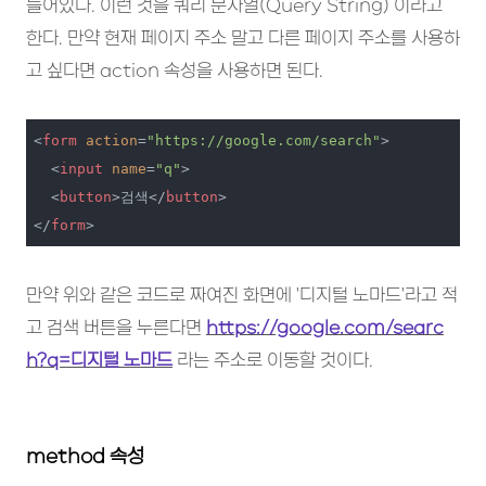
들어있다. 이런 것을 쿼리 문자열(Query String) 이라고
한다. 만약 현재 페이지 주소 말고 다른 페이지 주소를 사용하
고 싶다면 action 속성을 사용하면 된다.
<
form
action
=
"https://google.com/search"
>
<
input
name
=
"q"
>
<
button
>
검색
</
button
>
</
form
>
만약 위와 같은 코드로 짜여진 화면에 '디지털 노마드'라고 적
고 검색 버튼을 누른다면
https://google.com/searc
h?q=디지털 노마드
라는 주소로 이동할 것이다.
method 속성