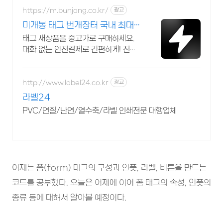
https://m.bunjang.co.kr/
광고
미개봉 태그 번개장터 국내 최대
브랜드 중고거래
태그 새상품을 중고가로 구매하세요.
대화 없는 안전결제로 간편하게! 전국
각지에서 올라오는 전국구 최다 상품
매일 10만 개 이상의 신규 상품 업로
드
http://www.label24.co.kr
광고
라벨24
PVC/연질/난연/열수축/라벨 인쇄전문 대행업체
어제는 폼(form) 태그의 구성과 인풋, 라벨, 버튼을 만드는
코드를 공부했다. 오늘은 어제에 이어 폼 태그의 속성, 인풋의
종류 등에 대해서 알아볼 예정이다.