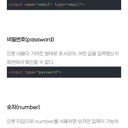
<
input
name
=
"email"
type
=
"email"
>
비밀번호(password)
인풋 내용이 가려진 형태로 표시되어, 어떤 값을 입력했는지
화면에서 확인할 수 없다.
<
input
type
=
"password"
>
숫자(number)
인풋 타입으로 number를 사용하면 숫자만 입력이 가능하