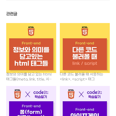
관련글
정보와 의미를 담고 있는 html
다른 코드 불러올 때 사용하는
태그들(meta, link, title, 시맨
<link>, <script> 태그
틱 태그)