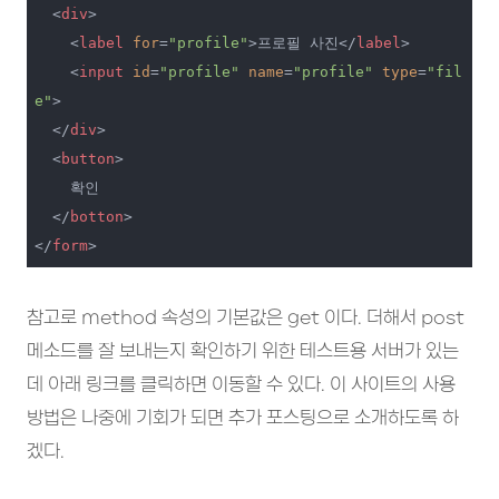
<
div
>
<
label
for
=
"profile"
>
프로필 사진
</
label
>
<
input
id
=
"profile"
name
=
"profile"
type
=
"fil
e"
>
</
div
>
<
button
>
    확인

</
botton
>
</
form
>
참고로 method 속성의 기본값은 get 이다. 더해서 post
메소드를 잘 보내는지 확인하기 위한 테스트용 서버가 있는
데 아래 링크를 클릭하면 이동할 수 있다. 이 사이트의 사용
방법은 나중에 기회가 되면 추가 포스팅으로 소개하도록 하
겠다.