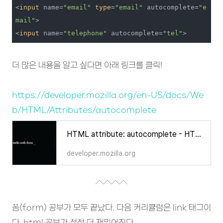
<
input
 name=
"email"
type
=
"email"
 autocomplete=
"e
mail"
>

<
input
 name=
"telephone"
 autocomplete=
"tel"
>
더 많은 내용을 알고 싶다면 아래 링크를 클릭!
https://developer.mozilla.org/en-US/docs/We
b/HTML/Attributes/autocomplete
HTML attribute: autocomplete - HTML: HyperText Markup Language | MDN
developer.mozilla.org
폼(form) 공부가 모두 끝났다. 다음 커리큘럼은 link 태그이
다. html 공부가 점점 더 재밌어진다.