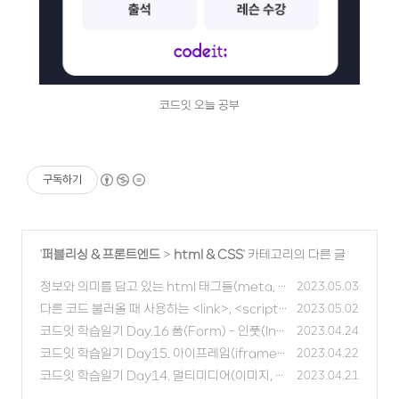
코드잇 오늘 공부
구독하기
'
퍼블리싱 & 프론트엔드
>
html & CSS
' 카테고리의 다른 글
정보와 의미를 담고 있는 html 태그들(meta, li
2023.05.03
nk, title, 시맨틱 태그)
다른 코드 불러올 때 사용하는 <link>, <script>
(0)
2023.05.02
태그
코드잇 학습일기 Day.16 폼(Form) - 인풋(Inp
(0)
2023.04.24
ut), 라벨(Label), 버튼(Button)
코드잇 학습일기 Day15. 아이프레임(iframe)
(0)
2023.04.22
코드잇 학습일기 Day14. 멀티미디어(이미지, 비
(0)
2023.04.21
디오, 오디오)
(0)