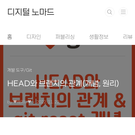
본문 바로가기
디지털 노마드
홈
디자인
퍼블리싱
생활정보
리뷰
개발 도구/Git
HEAD와 브랜치의 관계(개념, 원리)
by ♥︎해이나♥︎
2022. 11. 22.