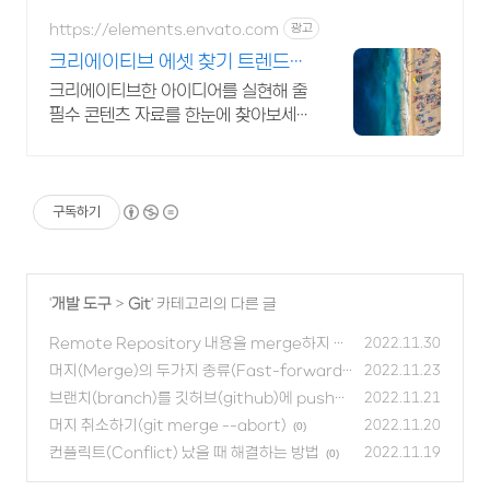
https://elements.envato.com
광고
크리에이티브 에셋 찾기 트렌드를
이끄는 인기 콘텐츠
크리에이티브한 아이디어를 실현해 줄
필수 콘텐츠 자료를 한눈에 찾아보세
요 영상 제작의 퀄리티를 높여주는 클
립 컬렉션
구독하기
'
개발 도구
>
Git
' 카테고리의 다른 글
Remote Repository 내용을 merge하지 않
2022.11.30
고 가져오기(git fetch)
머지(Merge)의 두가지 종류(Fast-forward
(0)
2022.11.23
& 3-way)와 규칙
브랜치(branch)를 깃허브(github)에 push하
(0)
2022.11.21
기
머지 취소하기(git merge --abort)
(0)
2022.11.20
(0)
컨플릭트(Conflict) 났을 때 해결하는 방법
2022.11.19
(0)