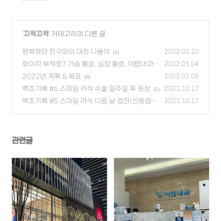
'
끄적끄적
' 카테고리의 다른 글
행복했던 친구와의 대전 나들이
2022.01.10
(1)
화이자 부작용? 가슴 통증, 심장 통증, 야탑내과
2022.01.04
의원 진료
2022년 계획 & 목표
(0)
2022.01.02
(0)
백조기록 #6 스마일 라식 수술 일주일 후 증상
2021.10.17
(1)
백조기록 #5 스마일 라식 다음 날 검진(산동검
2021.10.17
사) 모자 or 선글라스 필수!
(0)
관련글