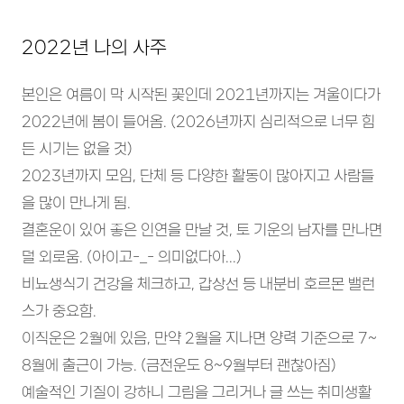
2022년 나의 사주
본인은 여름이 막 시작된 꽃인데 2021년까지는 겨울이다가
2022년에 봄이 들어옴. (2026년까지 심리적으로 너무 힘
든 시기는 없을 것)
2023년까지 모임, 단체 등 다양한 활동이 많아지고 사람들
을 많이 만나게 됨.
결혼운이 있어 좋은 인연을 만날 것, 토 기운의 남자를 만나면
덜 외로움. (아이고-_- 의미없다아...)
비뇨생식기 건강을 체크하고, 갑상선 등 내분비 호르몬 밸런
스가 중요함.
이직운은 2월에 있음, 만약 2월을 지나면 양력 기준으로 7~
8월에 출근이 가능. (금전운도 8~9월부터 괜찮아짐)
예술적인 기질이 강하니 그림을 그리거나 글 쓰는 취미생활