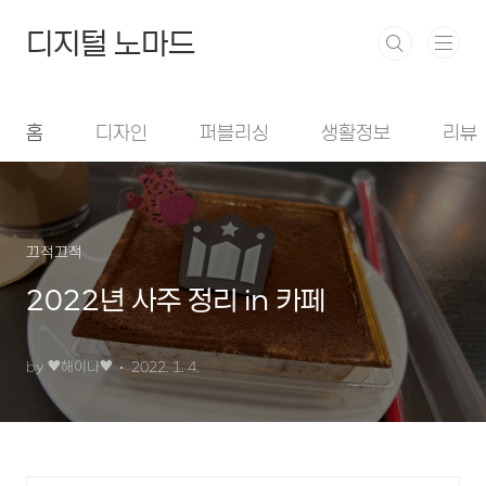
본문 바로가기
디지털 노마드
홈
디자인
퍼블리싱
생활정보
리뷰
끄적끄적
2022년 사주 정리 in 카페
by ♥︎해이나♥︎
2022. 1. 4.