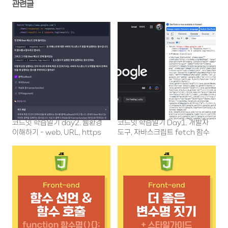
관련글
코드잇 학습일기 day2. 웹환경
코드잇 학습일기 Day1. 개발자
이해하기 - web, URL, https
도구, 자바스크립트 fetch 함수