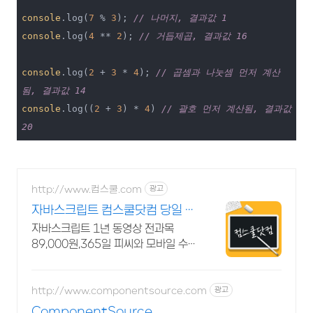
console
.log(
7
 % 
3
); 
// 나머지, 결과값 1
console
.log(
4
 ** 
2
); 
// 거듭제곱, 결과값 16
console
.log(
2
 + 
3
 * 
4
); 
// 곱셈과 나눗셈 먼저 계산
됨, 결과값 14
console
.log((
2
 + 
3
) * 
4
) 
// 괄호 먼저 계산됨, 결과값 
20
http://www.컴스쿨.com
광고
자바스크립트 컴스쿨닷컴 당일 신
청&결제시 기프티콘!
자바스크립트 1년 동영상 전과목
89,000원,365일 피씨와 모바일 수강
가능.
http://www.componentsource.com
광고
ComponentSource