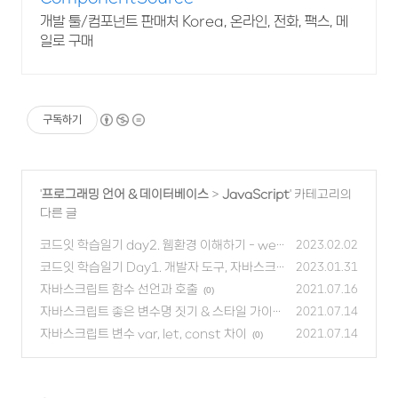
개발 툴/컴포넌트 판매처 Korea, 온라인, 전화, 팩스, 메
일로 구매
구독하기
'
프로그래밍 언어 & 데이터베이스
>
JavaScript
' 카테고리의
다른 글
코드잇 학습일기 day2. 웹환경 이해하기 - web,
2023.02.02
URL, https
코드잇 학습일기 Day1. 개발자 도구, 자바스크
(0)
2023.01.31
립트 fetch 함수
자바스크립트 함수 선언과 호출
(0)
2021.07.16
(0)
자바스크립트 좋은 변수명 짓기 & 스타일 가이드
2021.07.14
자바스크립트 변수 var, let, const 차이
(0)
2021.07.14
(0)