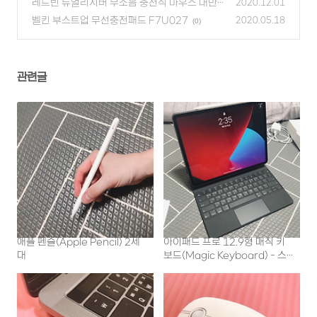
레드빈 듀얼리시버 무소음 충전식 마우스 대만족!
2020.12.01
벨킨 부스트업 무선충전패드 F7U027
(0)
2020.05.18
(0)
관련글
애플 펜슬(Apple Pencil) 2세
아이패드 프로 12.9형 매직 키
대
보드(Magic Keyboard) - 스
페이스 그레이