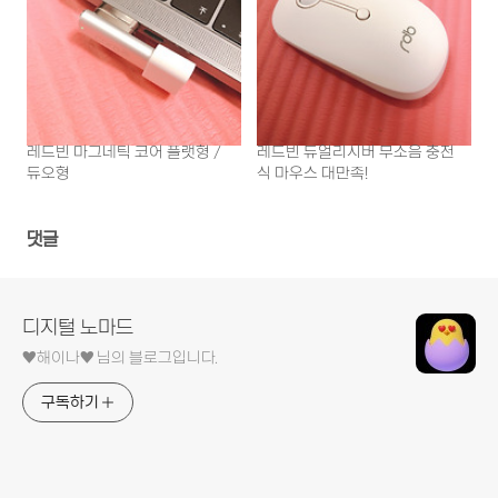
레드빈 마그네틱 코어 플랫형 /
레드빈 듀얼리시버 무소음 충전
듀오형
식 마우스 대만족!
댓글
디지털 노마드
♥︎해이나♥︎ 님의 블로그입니다.
구독하기