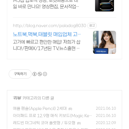
M5칩 압도적 성능, 로켓배송으로 내
일 바로 만나요! 영상편집, 문서작업도
끊김 없이! 노트북 대신 프로를 선택하
세요.
http://blog.naver.com/paladog8030
광고
노트북,맥북,태블릿 매입업체 고
가 매입 회사
고가에 빠르고 편안한 매입! 저희가 삽
니다!/판매X/17년된 TV,뉴스출현 업
체! 저희가 고객님의 노트북,맥북,태블
릿PC를 삽니다! 매입O판매X /2015
년식이후
구독하기
'
리뷰
' 카테고리의 다른 글
애플 펜슬(Apple Pencil) 2세대
2021.06.10
(0)
아이패드 프로 12.9형 매직 키보드(Magic Key
2021.06.10
board) - 스페이스 그레이
레드빈 마그네틱 코어 플랫형 / 듀오형
(0)
2020.12.09
(0)