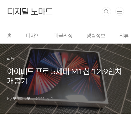
본문 바로가기
디지털 노마드
홈
디자인
퍼블리싱
생활정보
리뷰
리뷰
아이패드 프로 5세대 M1칩 12.9인치
개봉기
by ♥︎해이나♥︎
2021. 6. 9.