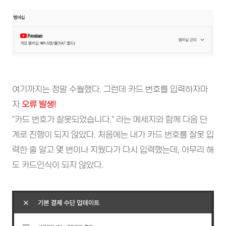
여기까지는 정말 수월했다. 그런데 카드 번호를 입력하자마
자
오류 발생!
"카드 번호가 잘못되었습니다." 라는 메세지와 함께 다음 단
계로 진행이 되지 않았다. 처음에는 내가 카드 번호를 잘못 입
력한 줄 알고 몇 번이나 지웠다가 다시 입력했는데, 아무리 해
도 카드인식이 되지 않았다.