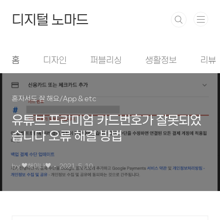
본문 바로가기
디지털 노마드
홈
디자인
퍼블리싱
생활정보
리뷰
혼자서도 잘 해요/App & etc
유튜브 프리미엄 카드번호가 잘못되었
습니다 오류 해결 방법
by ♥︎해이나♥︎
2021. 5. 10.