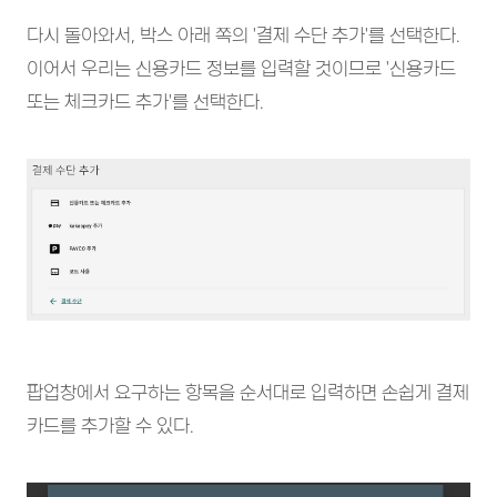
다시 돌아와서, 박스 아래 쪽의 '결제 수단 추가'를 선택한다.
이어서 우리는 신용카드 정보를 입력할 것이므로 '신용카드
또는 체크카드 추가'를 선택한다.
팝업창에서 요구하는 항목을 순서대로 입력하면 손쉽게 결제
카드를 추가할 수 있다.