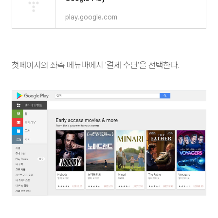
play.google.com
첫페이지의 좌측 메뉴바에서 '결제 수단'을 선택한다.